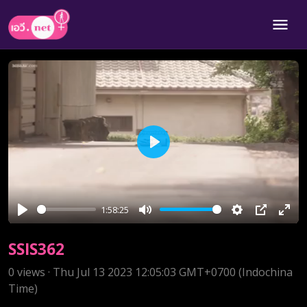
Play
1:58:25
Play
Mute
Settings
PIP
Ente
full
SSIS362
0 views · Thu Jul 13 2023 12:05:03 GMT+0700 (Indochina
Time)