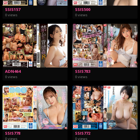
SSIS157
SSIS500
0 views
0 views
ADN464
SSIS783
0 views
0 views
SSIS778
SSIS772
0 views
0 views