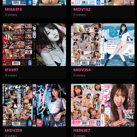
MIAA810
MIDV102
0 views
0 views
IPX697
MIDV354
0 views
0 views
MIDV359
HMN307
0 views
0 views