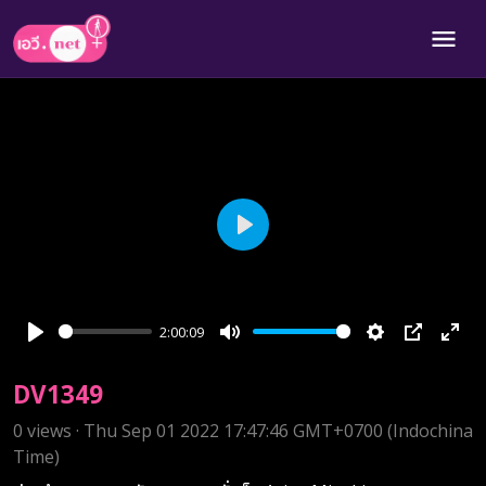
Play
2:00:09
Play
Mute
Settings
PIP
Ente
full
DV1349
0 views · Thu Sep 01 2022 17:47:46 GMT+0700 (Indochina
Time)