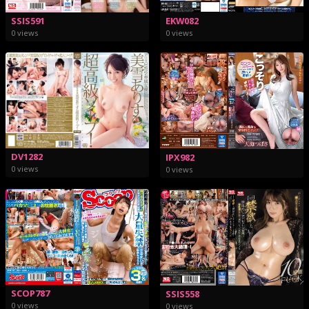
SSIS591
EKW082
0 views
0 views
DV1282
IPX982
0 views
0 views
SCOP787
SSIS558
0 views
0 views