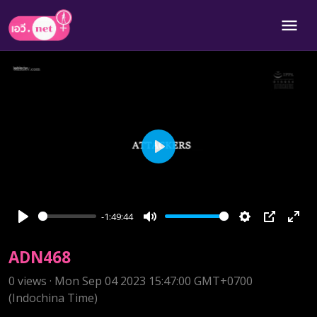
Play
-1:49:44
Play
Mute
Settings
PIP
Ente
full
ADN468
0 views · Mon Sep 04 2023 15:47:00 GMT+0700
(Indochina Time)