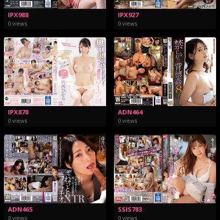
IPX927
IPX988
0 views
0 views
IPX878
ADN464
0 views
0 views
ADN465
SSIS783
0 views
0 views