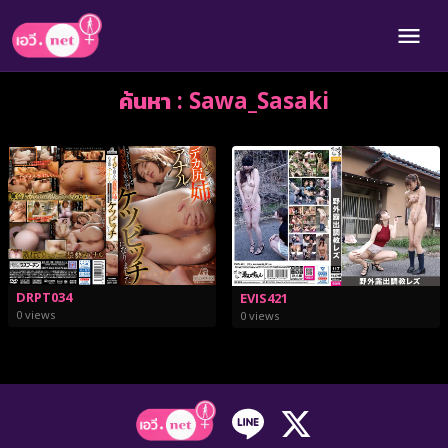
ค้นหา : Sawa_Sasaki
DRPT034
EVIS421
0 views
0 views