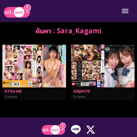
ค้นหา : Sara_Kagami
KTRA445
DNJR079
0 views
0 views