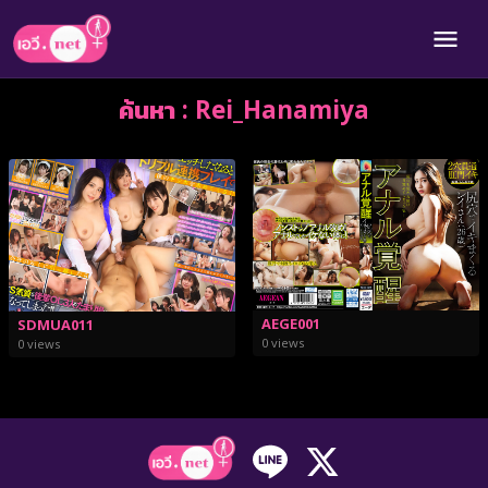
ค้นหา : Rei_Hanamiya
AEGE001
SDMUA011
0 views
0 views