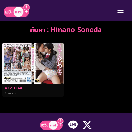
ค้นหา : Hinano_Sonoda
ACZD044
0 views