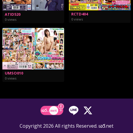
RCTD404
ATID520
0 views
0 views
UMSO010
0 views
Copyright 2026 All rights Reserved. เอวี.net