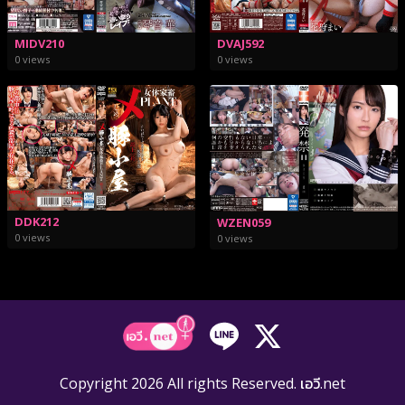
MIDV210
DVAJ592
0 views
0 views
DDK212
WZEN059
0 views
0 views
Copyright 2026 All rights Reserved. เอวี.net